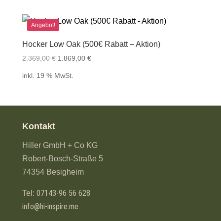
Angebot!
Hocker Low Oak (500€ Rabatt – Aktion)
Ursprünglicher
Aktueller
2.369,00
€
1.869,00
€
Preis
Preis
inkl. 19 % MwSt.
war:
ist:
2.369,00 €
1.869,00 €.
Kontakt
Hiller GmbH + Co KG
Robert-Bosch-Straße 5
74354 Besigheim
07143-96 56 628
Tel:
info@hi-inspire.me